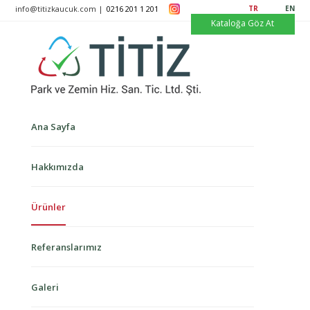
info@titizkaucuk.com |
0216 201 1 201
TR
EN
Kataloğa Göz At
Ana Sayfa
Hakkımızda
Ürünler
Referanslarımız
Galeri