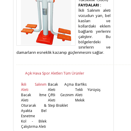
FAYDALARI :
İkili Salınım aleti
vücudun yan, bel
kasları ve
kollardaki eklem
bağlantı yerlerini
çalıştırır. Bu
bölgelerdeki
sinirlerin ve
damarların esneklik kazanıp güçlenmesini sağlar.
Açık Hava Spor Aletleri Tüm Ürünler
İkili Salınım
Bacak Açma
Barfiks
Aleti
Aleti
Tekli Yürüyüş
Bacak İtme
Çiftli Gezinim
Aleti
Aleti
Aleti
Mekik
Oturarak &
Step Bisiklet
Ayakta Bel
Esnetme
Kol - Bilek
Çalıştırma Aleti