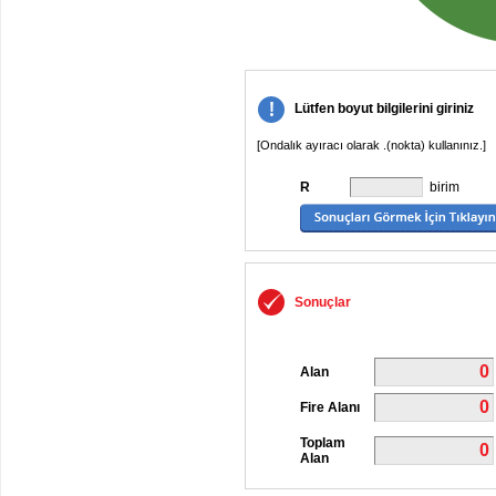
Lütfen boyut bilgilerini giriniz
[Ondalık ayıracı olarak .(nokta) kullanınız.]
R
birim
Sonuçlar
0
Alan
0
Fire Alanı
Toplam
0
Alan