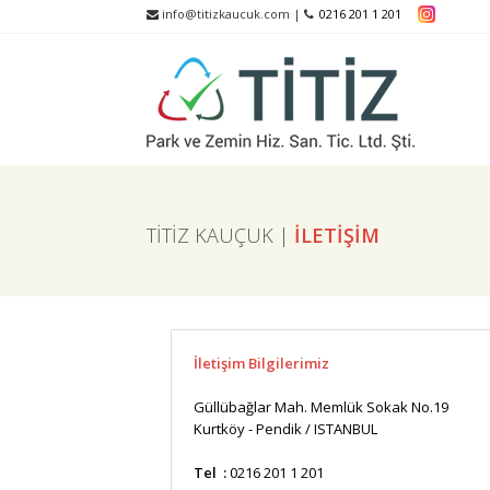
info@titizkaucuk.com |
0216 201 1 201
TİTİZ KAUÇUK |
İLETİŞİM
İletişim Bilgilerimiz
Güllübağlar Mah. Memlük Sokak No.19
Kurtköy - Pendik / ISTANBUL
Tel :
0216 201 1 201