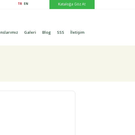
TR
EN
Kataloğa Göz At
nslarımız
Galeri
Blog
SSS
İletişim