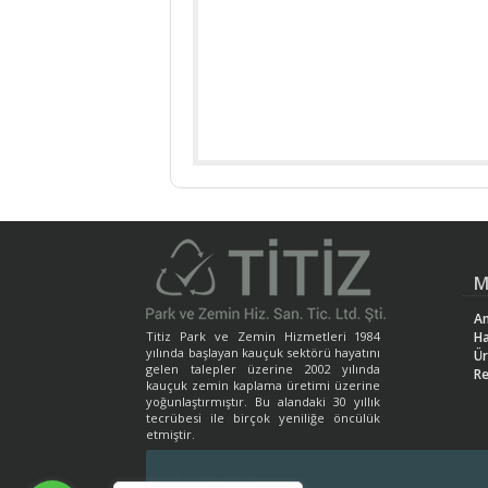
M
An
Titiz Park ve Zemin Hizmetleri 1984
H
yılında başlayan kauçuk sektörü hayatını
Ür
gelen talepler üzerine 2002 yılında
Re
kauçuk zemin kaplama üretimi üzerine
yoğunlaştırmıştır. Bu alandaki 30 yıllık
tecrübesi ile birçok yeniliğe öncülük
etmiştir.