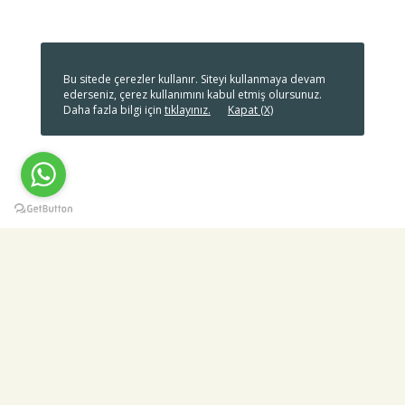
Bu sitede çerezler kullanır. Siteyi kullanmaya devam
ederseniz, çerez kullanımını kabul etmiş olursunuz.
Daha fazla bilgi için
tıklayınız.
Kapat (X)
TİTİZ KAUÇUK |
RULO KAUÇUK ZEMİN