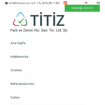
info@titizkaucuk.com |
0216 201 1 201
TR
EN
Kataloğa Göz At
Ana Sayfa
Hakkımızda
Ürünler
Referanslarımız
Galeri