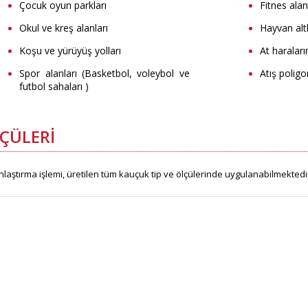
Çocuk oyun parkları
Fitnes alan
Okul ve kreş alanları
Hayvan altl
Koşu ve yürüyüş yolları
At haraların
Spor alanları (Basketbol, voleybol ve
Atış poligo
futbol sahaları )
ÇÜLERI
laştırma işlemi, üretilen tüm kauçuk tip ve ölçülerinde uygulanabilmektedi