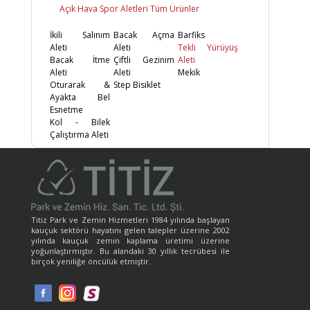
Açık Hava Spor Aletleri Tüm Ürünler
İkili Salınım
Bacak Açma
Barfiks
Aleti
Aleti
Tekli Yürüyüş
Bacak İtme
Çiftli Gezinim
Aleti
Aleti
Aleti
Mekik
Oturarak &
Step Bisiklet
Ayakta Bel
Esnetme
Kol - Bilek
Çalıştırma Aleti
Titiz Park ve Zemin Hizmetleri 1984 yılında başlayan
kauçuk sektörü hayatını gelen talepler üzerine 2002
yılında kauçuk zemin kaplama üretimi üzerine
yoğunlaştırmıştır. Bu alandaki 30 yıllık tecrübesi ile
birçok yeniliğe öncülük etmiştir.