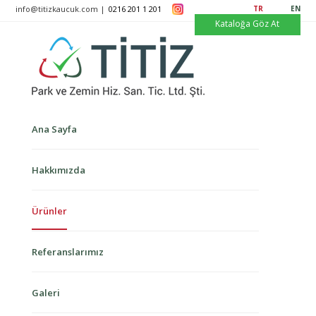
info@titizkaucuk.com |
0216 201 1 201
TR
EN
Kataloğa Göz At
Ana Sayfa
Hakkımızda
Ürünler
Referanslarımız
Galeri